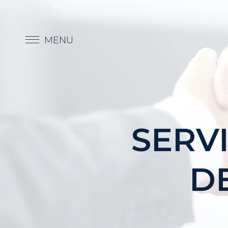
SERV
D